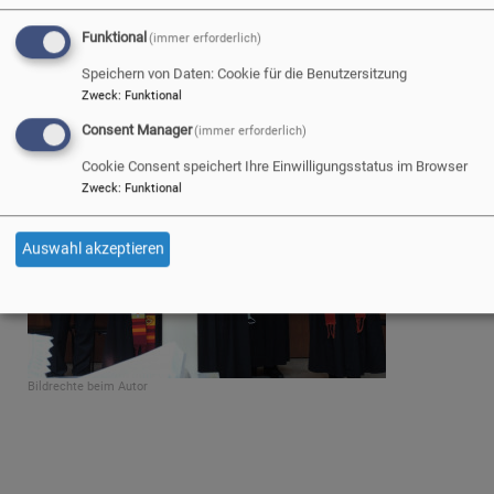
gesegnet und ausgesandt.
Funktional
(immer erforderlich)
Am Sonntag, 27.09.2020 wurde Vikarin Anne Mika durch
Speichern von Daten: Cookie für die Benutzersitzung
Regionalbischof Klaus Stiegler zur Pfarrerin ordiniert.
Zweck
:
Funktional
Consent Manager
(immer erforderlich)
Cookie Consent speichert Ihre Einwilligungsstatus im Browser
Zweck
:
Funktional
Auswahl akzeptieren
Bildrechte
beim Autor