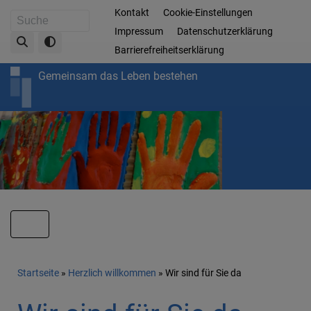
Direkt
Fußbereichsmenü
Kontakt
Cookie-Einstellungen
Suche
zum
Impressum
Datenschutzerklärung
Inhalt
Barrierefreiheitserklärung
Gemeinsam das Leben bestehen
Hauptnavigation
Breadcrumb
Startseite
Herzlich willkommen
Wir sind für Sie da