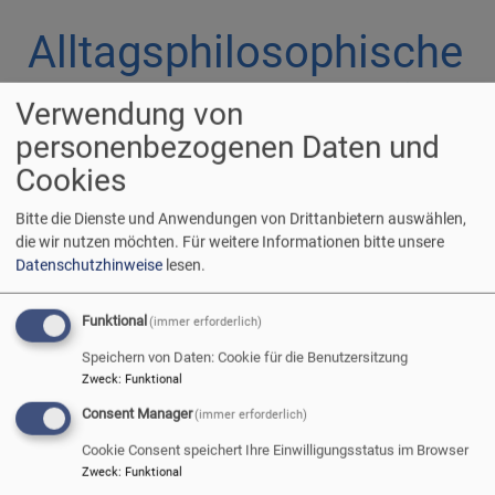
Alltagsphilosophische
Gesprächsrunde „Eine
Verwendung von
Frage des Gewissens
personenbezogenen Daten und
Cookies
- eine Frage der
Bitte die Dienste und Anwendungen von Drittanbietern auswählen,
Moral“
die wir nutzen möchten.
Für weitere Informationen bitte unsere
Datenschutzhinweise
lesen.
Gemeinsames Nachdenken über Fragen aus dem
Funktional
(immer erforderlich)
alltäglichen Leben, um das eigene Handeln
Speichern von Daten: Cookie für die Benutzersitzung
„philosophisch“ aus Sicht von Ethik und Moral zu
Zweck
:
Funktional
verstehen. Wir treffen uns einmal im Monat und nutzen
Consent Manager
(immer erforderlich)
Fragen aus der Kolumne „Gewissensfragen“ um über
Cookie Consent speichert Ihre Einwilligungsstatus im Browser
moralisches Handeln in alltäglichen Situationen
Zweck
:
Funktional
nachzudenken. Wir sammeln unterschiedliche